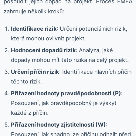
posoudit jejich dopad na projekt. Proces FMEA
zahrnuje několik kroků:
Identifikace rizik
: Určení potenciálních rizik,
která mohou ovlivnit projekt.
Hodnocení dopadů rizik
: Analýza, jaké
dopady mohou mít tato rizika na celý projekt.
Určení příčin rizik
: Identifikace hlavních příčin
těchto rizik.
Přiřazení hodnoty pravděpodobnosti (P)
:
Posouzení, jak pravděpodobný je výskyt
každé z příčin.
Přiřazení hodnoty zjistitelnosti (W)
:
Posouzení, jak snadno lze příčinu odhalit před