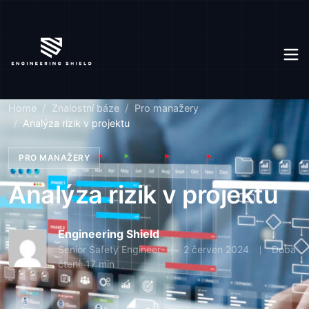
Home
Znalostní báze
Pro manažery
Analýza rizik v projektu
PRO MANAŽERY
Analýza rizik v projektu
Engineering Shield
Senior Safety Engineer
2 červen 2024
Doba
čtení: 17 min