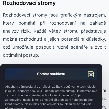
Rozhodovací stromy
Rozhodovací stromy jsou grafickým nástrojem,
který pomáhá při rozhodování na základě
analýzy rizik. Každá větev stromu představuje
možná rozhodnutí a jejich potenciální důsledky,
což umožňuje posoudit různé scénáře a zvolit
optimální postup.
Řízení rizik v odvětví výroby strojů a
Správa souhlasu
výrobních linek
Abychom vám poskytli co nejlepší zážitek, používáme technologie,
V odvětví výroby strojů a výrobních linek je řízení
jako jsou soubory cookie, k ukládání a/nebo přístupu k informacím o
zařízení. Souhlas s těmito technologiemi nám umožňuje
rizik klíčovým prvkem účinného řízení projektu.
zpracovávat údaje, jako je chování při prohlížení nebo jedinečné
identifikátory. Nesouhlas nebo odvolání souhlasu může ovlivnit
Projekty v tomto oboru jsou často složité,
některé funkce.