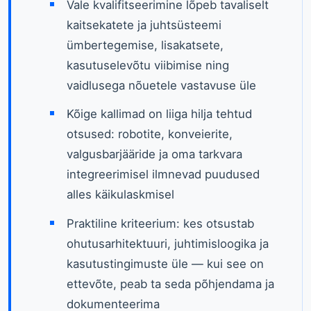
Vale kvalifitseerimine lõpeb tavaliselt
kaitsekatete ja juhtsüsteemi
ümbertegemise, lisakatsete,
kasutuselevõtu viibimise ning
vaidlusega nõuetele vastavuse üle
Kõige kallimad on liiga hilja tehtud
otsused: robotite, konveierite,
valgusbarjääride ja oma tarkvara
integreerimisel ilmnevad puudused
alles käikulaskmisel
Praktiline kriteerium: kes otsustab
ohutusarhitektuuri, juhtimisloogika ja
kasutustingimuste üle — kui see on
ettevõte, peab ta seda põhjendama ja
dokumenteerima