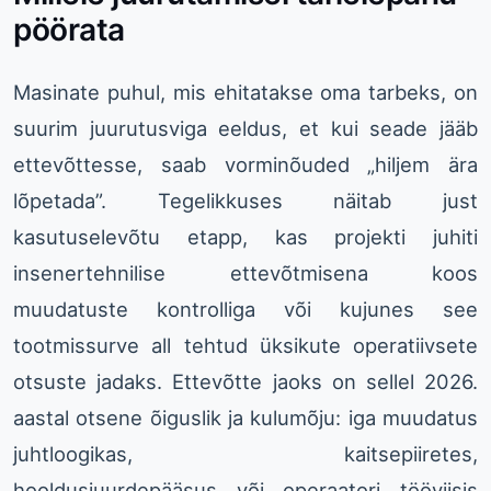
pöörata
Masinate puhul, mis ehitatakse oma tarbeks, on
suurim juurutusviga eeldus, et kui seade jääb
ettevõttesse, saab vorminõuded „hiljem ära
lõpetada”. Tegelikkuses näitab just
kasutuselevõtu etapp, kas projekti juhiti
insenertehnilise ettevõtmisena koos
muudatuste kontrolliga või kujunes see
tootmissurve all tehtud üksikute operatiivsete
otsuste jadaks. Ettevõtte jaoks on sellel 2026.
aastal otsene õiguslik ja kulumõju: iga muudatus
juhtloogikas, kaitsepiiretes,
hooldusjuurdepääsus või operaatori tööviisis