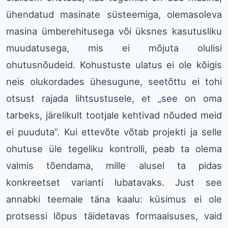
ühendatud masinate süsteemiga, olemasoleva
masina ümberehitusega või üksnes kasutusliku
muudatusega, mis ei mõjuta olulisi
ohutusnõudeid. Kohustuste ulatus ei ole kõigis
neis olukordades ühesugune, seetõttu ei tohi
otsust rajada lihtsustusele, et „see on oma
tarbeks, järelikult tootjale kehtivad nõuded meid
ei puuduta”. Kui ettevõte võtab projekti ja selle
ohutuse üle tegeliku kontrolli, peab ta olema
valmis tõendama, mille alusel ta pidas
konkreetset varianti lubatavaks. Just see
annabki teemale täna kaalu: küsimus ei ole
protsessi lõpus täidetavas formaalsuses, vaid