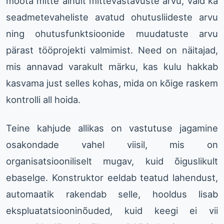
mõõta mitte ainult mittevastavuste arvu, vaid ka
seadmetevaheliste avatud ohutusliideste arvu
ning ohutusfunktsioonide muudatuste arvu
pärast tööprojekti valmimist. Need on näitajad,
mis annavad varakult märku, kas kulu hakkab
kasvama just selles kohas, mida on kõige raskem
kontrolli all hoida.
Teine kahjude allikas on vastutuse jagamine
osakondade vahel viisil, mis on
organisatsiooniliselt mugav, kuid õiguslikult
ebaselge. Konstruktor eeldab teatud lahendust,
automaatik rakendab selle, hooldus lisab
ekspluatatsiooninõuded, kuid keegi ei vii