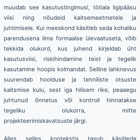
muudab see kasutustingimusi, tööala ligipääsu
viisi ning nõudeid kaitsemeetmetele ja
juhtimisele. Kui meeskond käsitleb seda kohaliku
parendusena ilma formaalse ülevaatuseta, võib
tekkida olukord, kus juhend kirjeldab üht
kasutusviisi, riskihindamine teist ja tegelik
kasutamine hoopis kolmandat. Selline lahknevus
suurendab hoolduse ja tehniliste otsuste
kaitsmise kulu, sest iga hilisem rike, peaaegu
juhtunud õnnetus või kontroll hinnatakse
tegeliku olukorra, mitte
projekteerimiskavatsuste järgi.
Alles selles kontekstis tasub käsitleda