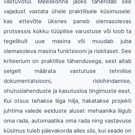
vastuvõtul. Meeskonna jaoks tähendab see
vajadust vastata ühele praktilisele küsimusele:
kas ettevõte üksnes paneb olemasolevas
protsessis kokku tüüpilise varustuse või loob ta
tegelikult uue masina või muudab juba
olemasoleva masina funktsiooni ja riskitaset. See
kriteerium on praktilise tähendusega, sest aitab
selgelt määrata vastutuse tehnilise
dokumentatsiooni, riskihindamise,
ohutuslahenduste ja kasutusloa tingimuste eest.
Kui otsus tehakse liiga hilja, hakatakse projekti
juhtima valede eelduste alusel: mehaanika liigub
oma rada, automaatika oma rada ning vastavuse
küsimus tuleb päevakorda alles siis, kui seade on