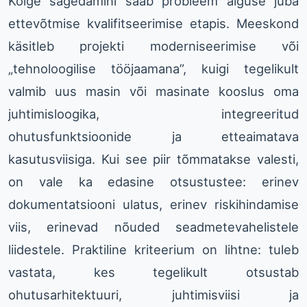
Kõige sagedamini saab probleem alguse juba
ettevõtmise kvalifitseerimise etapis. Meeskond
käsitleb projekti moderniseerimise või
„tehnoloogilise tööjaamana”, kuigi tegelikult
valmib uus masin või masinate kooslus oma
juhtimisloogika, integreeritud
ohutusfunktsioonide ja etteaimatava
kasutusviisiga. Kui see piir tõmmatakse valesti,
on vale ka edasine otsustustee: erinev
dokumentatsiooni ulatus, erinev riskihindamise
viis, erinevad nõuded seadmetevahelistele
liidestele. Praktiline kriteerium on lihtne: tuleb
vastata, kes tegelikult otsustab
ohutusarhitektuuri, juhtimisviisi ja