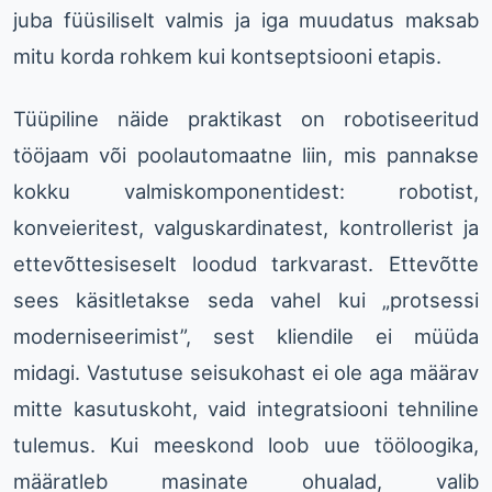
juba füüsiliselt valmis ja iga muudatus maksab
mitu korda rohkem kui kontseptsiooni etapis.
Tüüpiline näide praktikast on robotiseeritud
tööjaam või poolautomaatne liin, mis pannakse
kokku valmiskomponentidest: robotist,
konveieritest, valguskardinatest, kontrollerist ja
ettevõttesiseselt loodud tarkvarast. Ettevõtte
sees käsitletakse seda vahel kui „protsessi
moderniseerimist”, sest kliendile ei müüda
midagi. Vastutuse seisukohast ei ole aga määrav
mitte kasutuskoht, vaid integratsiooni tehniline
tulemus. Kui meeskond loob uue tööloogika,
määratleb masinate ohualad, valib