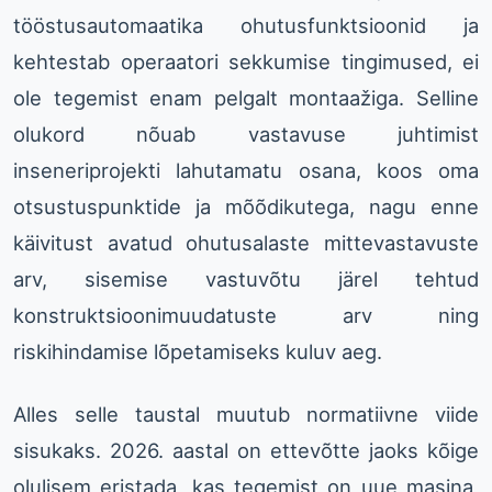
tööstusautomaatika ohutusfunktsioonid ja
kehtestab operaatori sekkumise tingimused, ei
ole tegemist enam pelgalt montaažiga. Selline
olukord nõuab vastavuse juhtimist
inseneriprojekti lahutamatu osana, koos oma
otsustuspunktide ja mõõdikutega, nagu enne
käivitust avatud ohutusalaste mittevastavuste
arv, sisemise vastuvõtu järel tehtud
konstruktsioonimuudatuste arv ning
riskihindamise lõpetamiseks kuluv aeg.
Alles selle taustal muutub normatiivne viide
sisukaks. 2026. aastal on ettevõtte jaoks kõige
olulisem eristada, kas tegemist on uue masina,