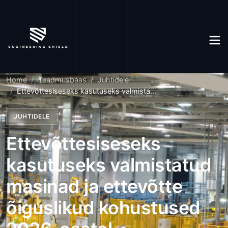
Home
Teadmusbaas
Juhtidele
Ettevõttesiseseks kasutuseks valmista...
JUHTIDELE
Ettevõttesiseseks
kasutuseks valmistatud
masinad ja ettevõtte
õiguslikud kohustused