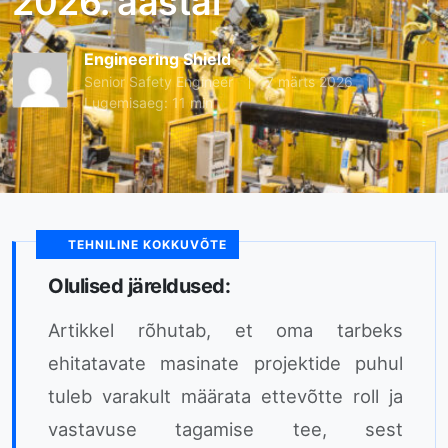
2026. aastal
Engineering Shield
Senior Safety Engineer
7 märts 2026
Lugemisaeg: 11 min
TEHNILINE KOKKUVÕTE
Olulised järeldused:
Artikkel rõhutab, et oma tarbeks
ehitatavate masinate projektide puhul
tuleb varakult määrata ettevõtte roll ja
vastavuse tagamise tee, sest