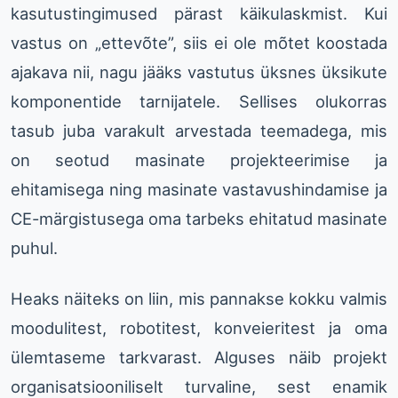
kasutustingimused pärast käikulaskmist. Kui
vastus on „ettevõte”, siis ei ole mõtet koostada
ajakava nii, nagu jääks vastutus üksnes üksikute
komponentide tarnijatele. Sellises olukorras
tasub juba varakult arvestada teemadega, mis
on seotud masinate projekteerimise ja
ehitamisega ning masinate vastavushindamise ja
CE-märgistusega oma tarbeks ehitatud masinate
puhul.
Heaks näiteks on liin, mis pannakse kokku valmis
moodulitest, robotitest, konveieritest ja oma
ülemtaseme tarkvarast. Alguses näib projekt
organisatsiooniliselt turvaline, sest enamik