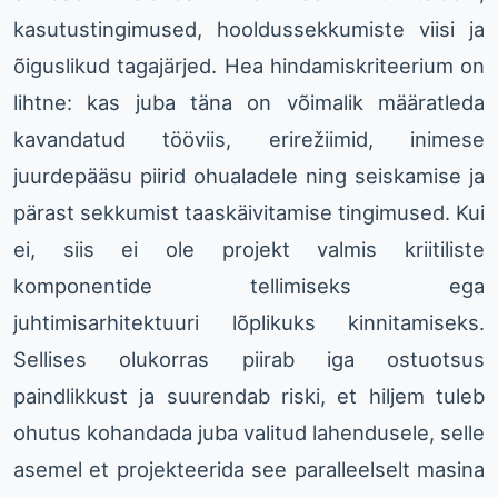
kasutustingimused, hooldussekkumiste viisi ja
õiguslikud tagajärjed. Hea hindamiskriteerium on
lihtne: kas juba täna on võimalik määratleda
kavandatud tööviis, erirežiimid, inimese
juurdepääsu piirid ohualadele ning seiskamise ja
pärast sekkumist taaskäivitamise tingimused. Kui
ei, siis ei ole projekt valmis kriitiliste
komponentide tellimiseks ega
juhtimisarhitektuuri lõplikuks kinnitamiseks.
Sellises olukorras piirab iga ostuotsus
paindlikkust ja suurendab riski, et hiljem tuleb
ohutus kohandada juba valitud lahendusele, selle
asemel et projekteerida see paralleelselt masina