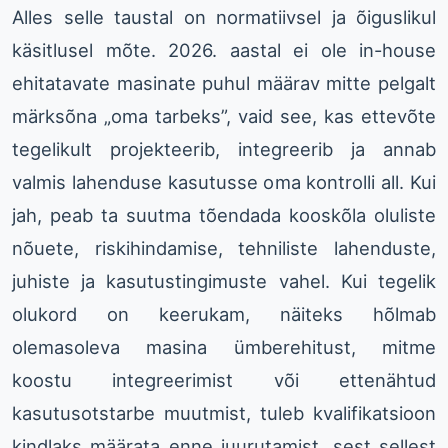
Alles selle taustal on normatiivsel ja õiguslikul
käsitlusel mõte. 2026. aastal ei ole in-house
ehitatavate masinate puhul määrav mitte pelgalt
märksõna „oma tarbeks”, vaid see, kas ettevõte
tegelikult projekteerib, integreerib ja annab
valmis lahenduse kasutusse oma kontrolli all. Kui
jah, peab ta suutma tõendada kooskõla oluliste
nõuete, riskihindamise, tehniliste lahenduste,
juhiste ja kasutustingimuste vahel. Kui tegelik
olukord on keerukam, näiteks hõlmab
olemasoleva masina ümberehitust, mitme
koostu integreerimist või ettenähtud
kasutusotstarbe muutmist, tuleb kvalifikatsioon
kindlaks määrata enne juurutamist, sest sellest