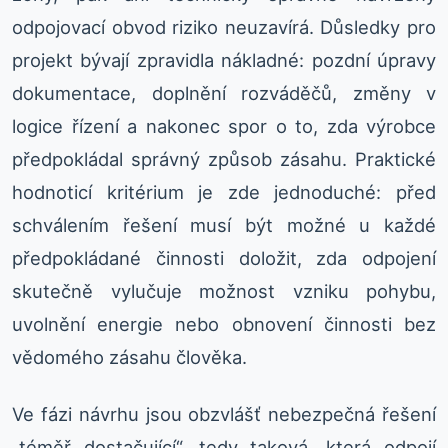
odpojovací obvod riziko neuzavírá. Důsledky pro
projekt bývají zpravidla nákladné: pozdní úpravy
dokumentace, doplnění rozváděčů, změny v
logice řízení a nakonec spor o to, zda výrobce
předpokládal správný způsob zásahu. Praktické
hodnoticí kritérium je zde jednoduché: před
schválením řešení musí být možné u každé
předpokládané činnosti doložit, zda odpojení
skutečně vylučuje možnost vzniku pohybu,
uvolnění energie nebo obnovení činnosti bez
vědomého zásahu člověka.
Ve fázi návrhu jsou obzvlášť nebezpečná řešení
„téměř dostačující“, tedy taková, která odpojí