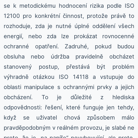
se k metodickému hodnocení rizika podle ISO
12100 pro konkrétní činnost, protože právě to
rozhoduje, zda je nutné úplné oddělení všech
energií, nebo zda lze prokázat rovnocenné
ochranné opatření. Zadruhé, pokud budou
obsluha nebo údržba pravidelně obcházet
stanovený postup, přestává být problém
výhradně otázkou ISO 14118 a vstupuje do
oblasti manipulace s ochrannými prvky a jejich
obcházení. To je důležité z hlediska
odpovědnosti: řešení, které funguje jen tehdy,
když se uživatel chová způsobem málo
pravděpodobným v reálném provozu, je slabé ne
proto, že je „na papíře“ nevyhovující, ale proto,