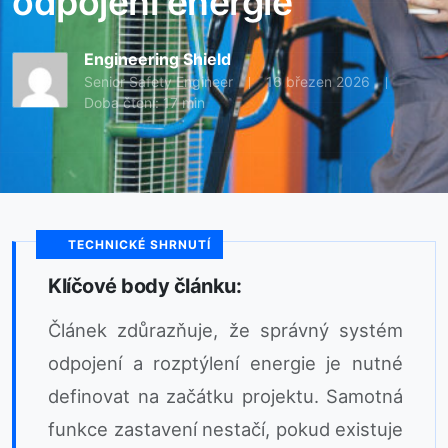
odpojení energie
Engineering Shield
Senior Safety Engineer
16 březen 2026
Doba čtení: 17 min
TECHNICKÉ SHRNUTÍ
Klíčové body článku:
Článek zdůrazňuje, že správný systém
odpojení a rozptýlení energie je nutné
definovat na začátku projektu. Samotná
funkce zastavení nestačí, pokud existuje