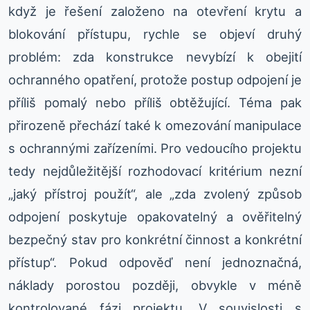
když je řešení založeno na otevření krytu a
blokování přístupu, rychle se objeví druhý
problém: zda konstrukce nevybízí k obejití
ochranného opatření, protože postup odpojení je
příliš pomalý nebo příliš obtěžující. Téma pak
přirozeně přechází také k omezování manipulace
s ochrannými zařízeními. Pro vedoucího projektu
tedy nejdůležitější rozhodovací kritérium nezní
„jaký přístroj použít“, ale „zda zvolený způsob
odpojení poskytuje opakovatelný a ověřitelný
bezpečný stav pro konkrétní činnost a konkrétní
přístup“. Pokud odpověď není jednoznačná,
náklady porostou později, obvykle v méně
kontrolované fázi projektu. V souvislosti s