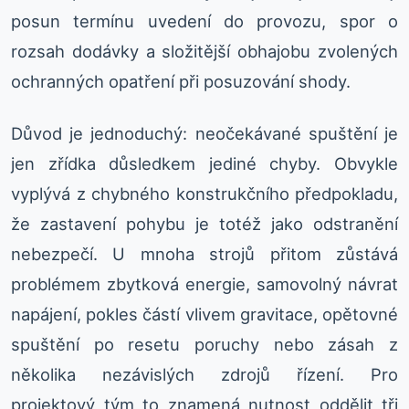
posun termínu uvedení do provozu, spor o
rozsah dodávky a složitější obhajobu zvolených
ochranných opatření při posuzování shody.
Důvod je jednoduchý: neočekávané spuštění je
jen zřídka důsledkem jediné chyby. Obvykle
vyplývá z chybného konstrukčního předpokladu,
že zastavení pohybu je totéž jako odstranění
nebezpečí. U mnoha strojů přitom zůstává
problémem zbytková energie, samovolný návrat
napájení, pokles částí vlivem gravitace, opětovné
spuštění po resetu poruchy nebo zásah z
několika nezávislých zdrojů řízení. Pro
projektový tým to znamená nutnost oddělit tři