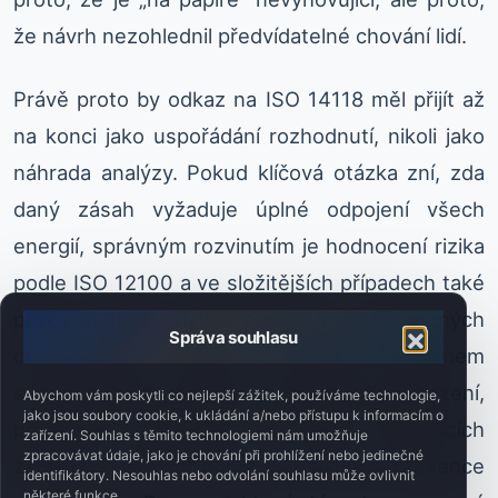
že návrh nezohlednil předvídatelné chování lidí.
Právě proto by odkaz na ISO 14118 měl přijít až
na konci jako uspořádání rozhodnutí, nikoli jako
náhrada analýzy. Pokud klíčová otázka zní, zda
daný zásah vyžaduje úplné odpojení všech
energií, správným rozvinutím je hodnocení rizika
podle ISO 12100 a ve složitějších případech také
praxe odhadu rizika popsaná v pomocných
Správa souhlasu
dokumentech. Pokud se naopak problémem
stává náchylnost řešení k vědomému obcházení,
Abychom vám poskytli co nejlepší zážitek, používáme technologie,
jako jsou soubory cookie, k ukládání a/nebo přístupu k informacím o
přirozeným doplněním je oblast blokovacích
zařízení. Souhlas s těmito technologiemi nám umožňuje
zpracovávat údaje, jako je chování při prohlížení nebo jedinečné
zařízení s jištěním podle ISO 14119 a prevence
identifikátory. Nesouhlas nebo odvolání souhlasu může ovlivnit
některé funkce.