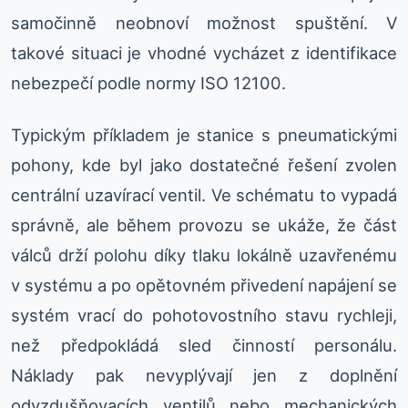
samočinně neobnoví možnost spuštění. V
takové situaci je vhodné vycházet z identifikace
nebezpečí podle normy ISO 12100.
Typickým příkladem je stanice s pneumatickými
pohony, kde byl jako dostatečné řešení zvolen
centrální uzavírací ventil. Ve schématu to vypadá
správně, ale během provozu se ukáže, že část
válců drží polohu díky tlaku lokálně uzavřenému
v systému a po opětovném přivedení napájení se
systém vrací do pohotovostního stavu rychleji,
než předpokládá sled činností personálu.
Náklady pak nevyplývají jen z doplnění
odvzdušňovacích ventilů nebo mechanických