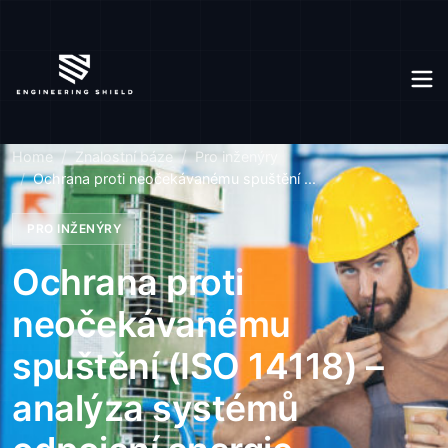
Home
Znalostní báze
Pro inženýry
Ochrana proti neočekávanému spuštění ...
PRO INŽENÝRY
Ochrana proti
neočekávanému
spuštění (ISO 14118) –
analýza systémů