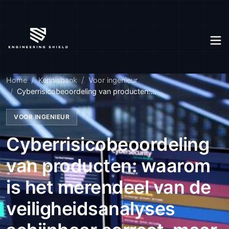
Home
Kennisbank
Voor ingenieur
Cyberrisicobeoordeling van producten:...
VOOR INGENIEUR
Cyberrisicobeoordeling
van producten: waarom
is het merendeel van de
veiligheidsanalyses