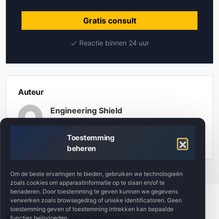
Gratis consult
Reactie binnen 24 uur
Auteur
Engineering Shield
Senior Safety Engineer
Toestemming
Specialist machineveiligheid. 200+ risicobeoordelingen.
beheren
Om de beste ervaringen te bieden, gebruiken we technologieën
zoals cookies om apparaatinformatie op te slaan en/of te
benaderen. Door toestemming te geven kunnen we gegevens
verwerken zoals browsegedrag of unieke identificatoren. Geen
toestemming geven of toestemming intrekken kan bepaalde
functies beïnvloeden.
RELATED ARTICLES (VOOR INGENIEUR)