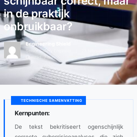
schijnbaar correct, maar
in de praktijk
onbruikbaar?
Engineering Shield
Senior Safety Engineer
23 februari 2026
Leestijd: 7 min
TECHNISCHE SAMENVATTING
Kernpunten:
De tekst bekritiseert ogenschijnlijk
correcte cyberrisicoanalyses die zich