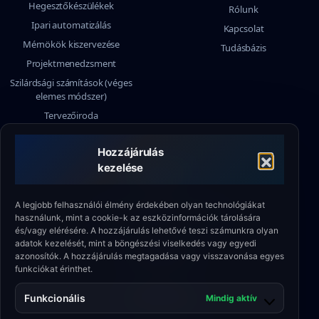
Hegesztőkészülékek
Rólunk
Ipari automatizálás
Kapcsolat
Mérnökök kiszervezése
Tudásbázis
Projektmenedzsment
Szilárdsági számítások (véges
elemes módszer)
Tervezőiroda
Hozzájárulás
kezelése
KAPCSOLAT
KÖZPONT
A legjobb felhasználói élmény érdekében olyan technológiákat
ul. Milionowa 4b, 93-102 Łódź
használunk, mint a cookie-k az eszközinformációk tárolására
és/vagy elérésére. A hozzájárulás lehetővé teszi számunkra olyan
TÁMOGATÁS
adatok kezelését, mint a böngészési viselkedés vagy egyedi
+48 790 336 664
azonosítók. A hozzájárulás megtagadása vagy visszavonása egyes
funkciókat érinthet.
E-MAIL
biuro@eshield.pl
Funkcionális
Mindig aktív