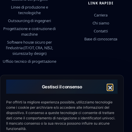
LINK RAPIDI
Linee di produzione e
tecnologiche
Carriera
Outsourcing di ingegneri
Chi siamo
Progettazione e costruzione di
Contatti
macchine
Base di conoscenza
Software house sicuro per
l’industria (IT/OT, CRA, NIS2,
sicurezza by design)
Ufficio tecnico di progettazione
CONTATTO
Gestisci il consenso
SEDE
ul. Milionowa 4b, 93-102 Łódź
Per offrirti la migliore esperienza possibile, utilizziamo tecnologie
come i cookie per archiviare e/o accedere alle informazioni del
dispositivo. Il consenso a queste tecnologie ci consente di trattare
SUPPORTO
dati come il comportamento di navigazione o identificatori univoci.
+48 790 336 664
Il mancato consenso o la sua revoca possono influire su alcune
funzionalità.
EMAIL