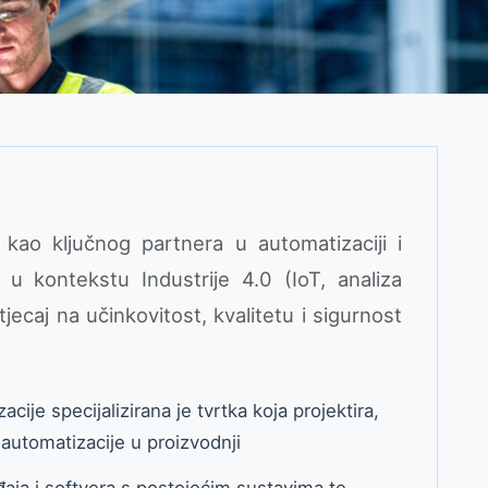
 kao ključnog partnera u automatizaciji i
 i u kontekstu Industrije 4.0 (IoT, analiza
jecaj na učinkovitost, kvalitetu i sigurnost
acije specijalizirana je tvrtka koja projektira,
automatizacije u proizvodnji
đaja i softvera s postojećim sustavima te