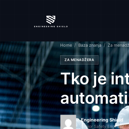
Home
Baza znanja
Za menadž
ZA MENADŽERA
Tko je in
automati
Engineering Shield
Senior Safety Engineer