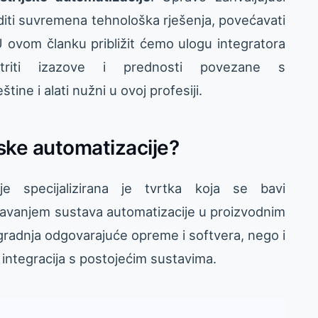
ti suvremena tehnološka rješenja, povećavati
U ovom članku približit ćemo ulogu integratora
zmotriti izazove i prednosti povezane s
tine i alati nužni u ovoj profesiji.
jske automatizacije?
cije specijalizirana je tvrtka koja se bavi
žavanjem sustava automatizacije u proizvodnim
radnja odgovarajuće opreme i softvera, nego i
 integracija s postojećim sustavima.