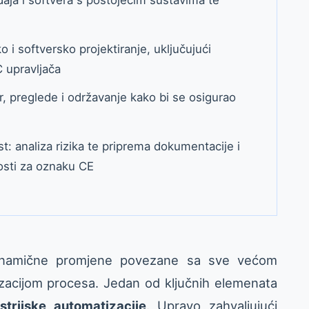
o i softversko projektiranje, uključujući
C upravljača
, preglede i održavanje kako bi se osigurao
t: analiza rizika te priprema dokumentacije i
osti za oznaku CE
 dinamične promjene povezane sa sve većom
zacijom procesa. Jedan od ključnih elemenata
strijske automatizacije
. Upravo zahvaljujući