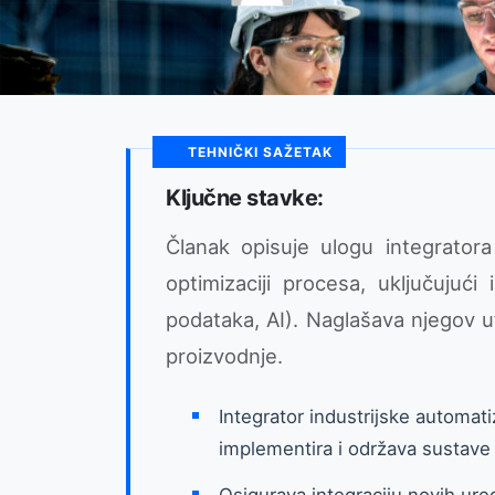
TEHNIČKI SAŽETAK
Ključne stavke:
Članak opisuje ulogu integratora
optimizaciji procesa, uključujući
podataka, AI). Naglašava njegov ut
proizvodnje.
Integrator industrijske automatiz
implementira i održava sustave 
Osigurava integraciju novih ure