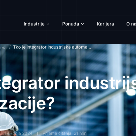
Industrije
Ponuda
Karijera
O n
Tko je integrator industrijske automa...
era
tegrator industrij
zacije?
14 lipnja 2024
Vrijeme čitanja: 21 min