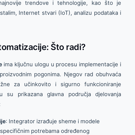
najnovije trendove i tehnologije, kao što je
alim, Internet stvari (IoT), analizu podataka i
tomatizacije: Što radi?
e
ima ključnu ulogu u procesu implementacije i
u proizvodnim pogonima. Njegov rad obuhvaća
žne za učinkovito i sigurno funkcioniranje
u su prikazana glavna područja djelovanja
:
ije
: Integrator izrađuje sheme i modele
e specifičnim potrebama određenog