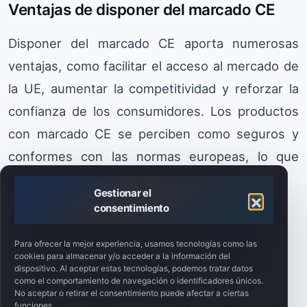
Ventajas de disponer del marcado CE
Disponer del marcado CE aporta numerosas
ventajas, como facilitar el acceso al mercado de
la UE, aumentar la competitividad y reforzar la
confianza de los consumidores. Los productos
con marcado CE se perciben como seguros y
conformes con las normas europeas, lo que
incrementa su atractivo en el mercado.
Gestionar el
consentimiento
Acceso al mercado de la UE
: Los productos
con marcado CE pueden comercializarse
Para ofrecer la mejor experiencia, usamos tecnologías como las
cookies para almacenar y/o acceder a la información del
libremente en toda la Unión Europea sin
dispositivo. Al aceptar estas tecnologías, podemos tratar datos
como el comportamiento de navegación o identificadores únicos.
barreras técnicas adicionales.
No aceptar o retirar el consentimiento puede afectar a ciertas
funciones.